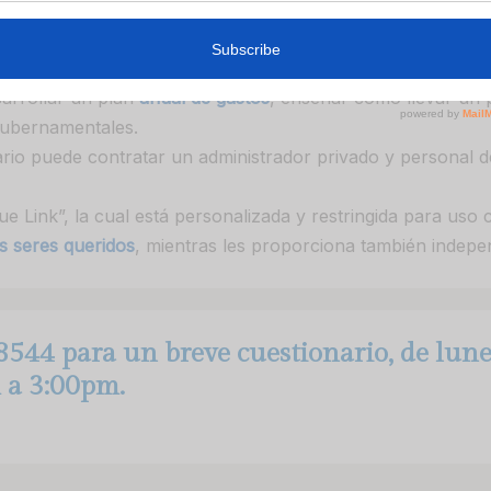
vos agrupados
, abiertos para todas las creencias religiosas,
sarrollar un plan
anual de gastos
, enseñar cómo llevar un
gubernamentales.
iciario puede contratar un administrador privado y personal 
e Link”, la cual está personalizada y restringida para uso c
s seres queridos
, mientras les proporciona también indepe
8544 para un breve cuestionario, de lune
 a 3:00pm.