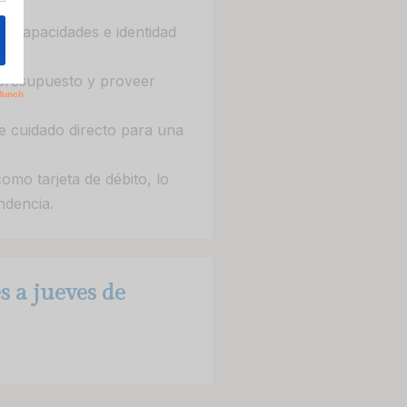
 discapacidades e identidad
 presupuesto y proveer
de cuidado directo para una
omo tarjeta de débito, lo
ndencia.
s a jueves de