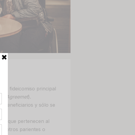
de fideicomiso principal
der Agreemet
).
 beneficiarios y sólo se
dos
que pertenecen al
 u otros parientes o