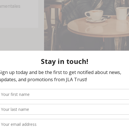
amentales
necesidades especiales opera bajo un documento de fondos 
y legalizando ante notario un documento de “Acuerdo”
(
Join
l separada dentro del fideicomiso (ITA)
para cada uno de los
sonas con necesidades especiales de
primera persona-fon
ico legal, y de
terceros-fondos
provenientes de los padres