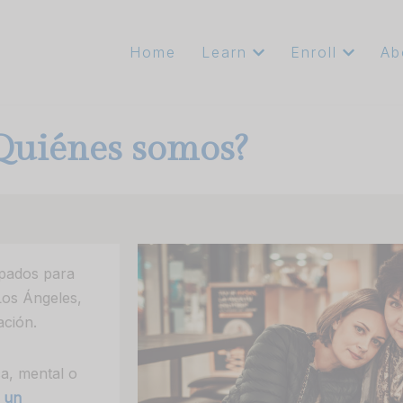
Home
Learn
Enroll
Ab
Quiénes somos?
upados para
Los Ángeles,
ación.
a, mental o
o un