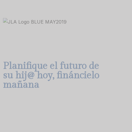
Skip
to
content
Planifique el futuro de
su hij@ hoy, fináncielo
mañana