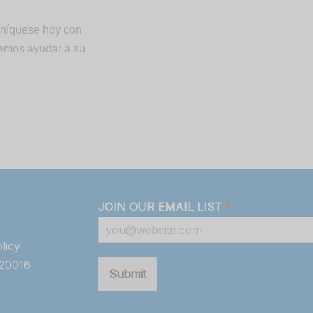
níquese hoy con
demos ayudar a su
JOIN OUR EMAIL LIST
*
licy
820016
Submit