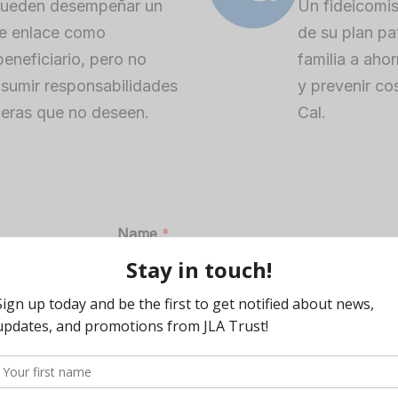
pueden desempeñar un
Un fideicomis
de enlace como
de su plan pa
eneficiario, pero no
familia a ahor
asumir responsabilidades
y prevenir c
cieras que no deseen.
Cal.
Name
*
s
rle o
uito de
Email
*
Phone Number