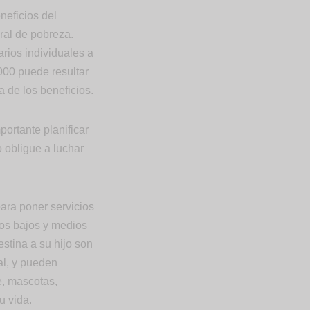
neficios del
ral de pobreza.
arios individuales a
000 puede resultar
 de los beneficios.
portante planificar
o obligue a luchar
para poner servicios
sos bajos y medios
stina a su hijo son
al, y pueden
e, mascotas,
u vida.